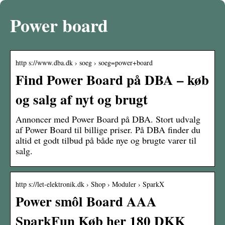
Power board
http s://www.dba.dk › soeg › soeg=power+board
Find Power Board på DBA – køb
og salg af nyt og brugt
Annoncer med Power Board på DBA. Stort udvalg
af Power Board til billige priser. På DBA finder du
altid et godt tilbud på både nye og brugte varer til
salg.
http s://let-elektronik.dk › Shop › Moduler › SparkX
Power smôl Board AAA
SparkFun Køb her 180 DKK