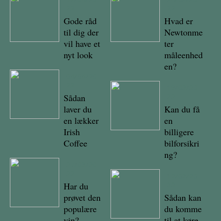
22
22
Gode råd
Hvad er
til dig der
Newtonme
vil have et
ter
nyt look
måleenhed
en?
04/04/20
22
19/02/20
Sådan
22
laver du
Kan du få
en lækker
en
Irish
billigere
Coffee
bilforsikri
ng?
27/03/20
22
12/02/20
Har du
22
prøvet den
Sådan kan
populære
du komme
vin?
til at køre