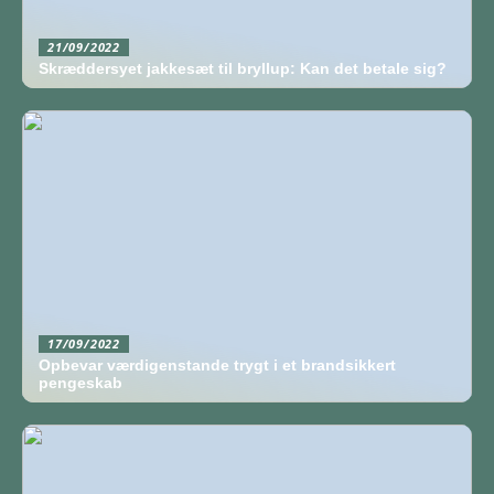
21/09/2022
Skræddersyet jakkesæt til bryllup: Kan det betale sig?
17/09/2022
Opbevar værdigenstande trygt i et brandsikkert
pengeskab