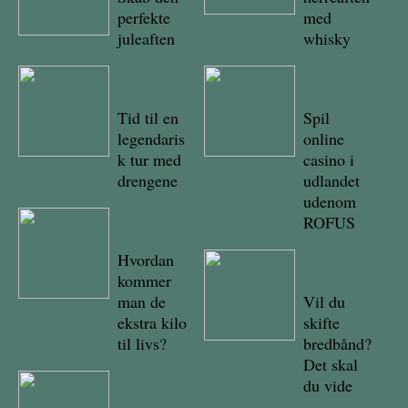
perfekte
med
juleaften
whisky
25/07/20
12/06/20
22
22
Tid til en
Spil
legendaris
online
k tur med
casino i
drengene
udlandet
udenom
23/07/20
ROFUS
22
Hvordan
26/05/20
kommer
22
man de
Vil du
ekstra kilo
skifte
til livs?
bredbånd?
Det skal
05/07/20
du vide
22