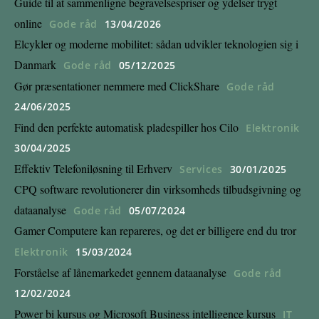
Guide til at sammenligne begravelsespriser og ydelser trygt
online
Gode råd
13/04/2026
Elcykler og moderne mobilitet: sådan udvikler teknologien sig i
Danmark
Gode råd
05/12/2025
Gør præsentationer nemmere med ClickShare
Gode råd
24/06/2025
Find den perfekte automatisk pladespiller hos Cilo
Elektronik
30/04/2025
Effektiv Telefoniløsning til Erhverv
Services
30/01/2025
CPQ software revolutionerer din virksomheds tilbudsgivning og
dataanalyse
Gode råd
05/07/2024
Gamer Computere kan repareres, og det er billigere end du tror
Elektronik
15/03/2024
Forståelse af lånemarkedet gennem dataanalyse
Gode råd
12/02/2024
Power bi kursus og Microsoft Business intelligence kursus
IT