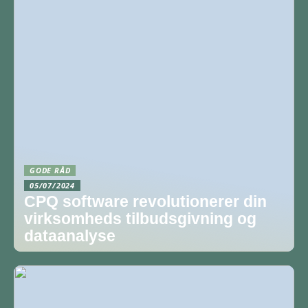
GODE RÅD
05/07/2024
CPQ software revolutionerer din
virksomheds tilbudsgivning og
dataanalyse