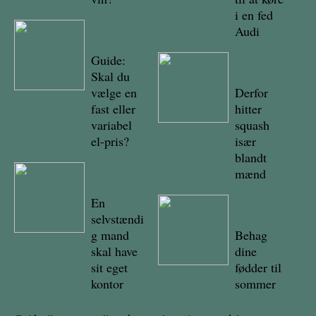
i en fed
23/03/20
Audi
22
Guide:
12/01/20
Skal du
22
vælge en
Derfor
fast eller
hitter
variabel
squash
el-pris?
især
blandt
21/03/20
mænd
22
En
11/01/20
selvstændi
22
g mand
Behag
skal have
dine
sit eget
fødder til
kontor
sommer