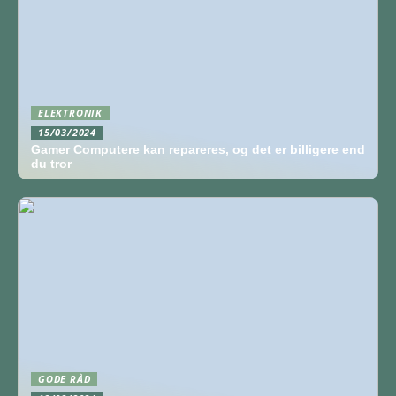
ELEKTRONIK
15/03/2024
Gamer Computere kan repareres, og det er billigere end
du tror
GODE RÅD