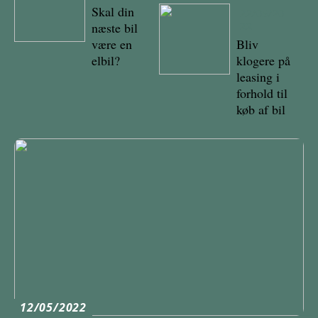
Skal din
22/05/20
næste bil
22
være en
Bliv
elbil?
klogere på
leasing i
forhold til
køb af bil
12/05/2022