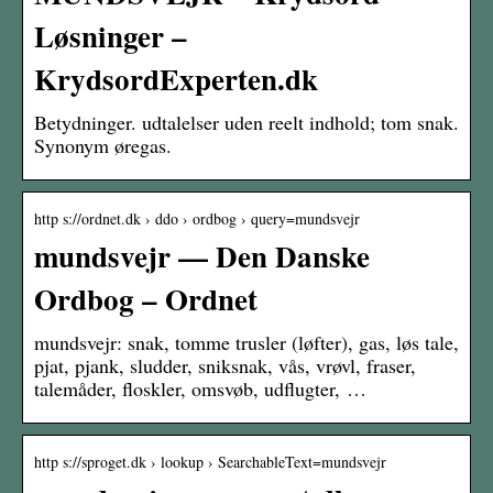
Løsninger –
KrydsordExperten.dk
Betydninger. udtalelser uden reelt indhold; tom snak.
Synonym øregas.
http s://ordnet.dk › ddo › ordbog › query=mundsvejr
mundsvejr — Den Danske
Ordbog – Ordnet
mundsvejr: snak, tomme trusler (løfter), gas, løs tale,
pjat, pjank, sludder, sniksnak, vås, vrøvl, fraser,
talemåder, floskler, omsvøb, udflugter, …
http s://sproget.dk › lookup › SearchableText=mundsvejr