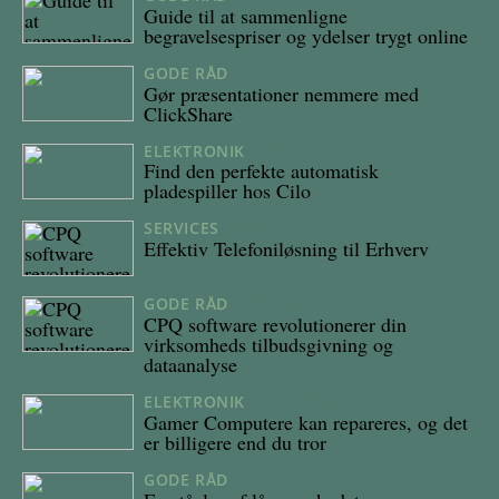
Guide til at sammenligne
begravelsespriser og ydelser trygt online
GODE RÅD
24/06/2025
Gør præsentationer nemmere med
ClickShare
ELEKTRONIK
30/04/2025
Find den perfekte automatisk
pladespiller hos Cilo
SERVICES
30/01/2025
Effektiv Telefoniløsning til Erhverv
GODE RÅD
05/07/2024
CPQ software revolutionerer din
virksomheds tilbudsgivning og
dataanalyse
ELEKTRONIK
15/03/2024
Gamer Computere kan repareres, og det
er billigere end du tror
GODE RÅD
12/02/2024